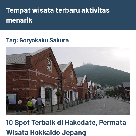
Skip
Tempat wisata terbaru aktivitas
to
menarik
content
Tag:
Goryokaku Sakura
10 Spot Terbaik di Hakodate, Permata
Wisata Hokkaido Jepang